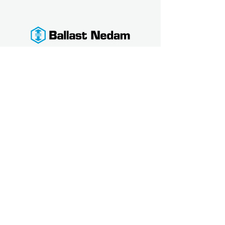
G.A. Plaagdierbeheersing
Info@ga-plaagdierbeheersing.nl
+31 6 37453359
Hondsdraf 3 3434 CK Nieuwegein
KVK
78342260
BTW NL003321231B29