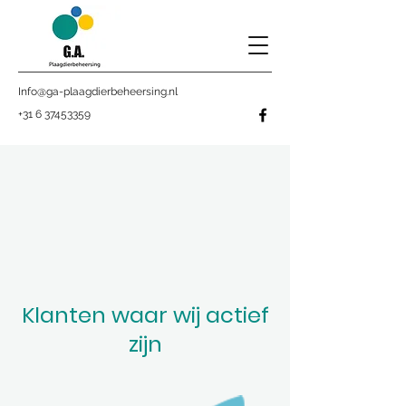
Info@ga-plaagdierbeheersing.nl
+31 6 37453359
Klanten waar wij actief
zijn